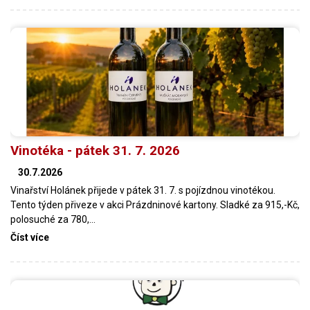
Vinotéka - pátek 31. 7. 2026
30.7.2026
Vinařství Holánek přijede v pátek 31. 7. s pojízdnou vinotékou.
Tento týden přiveze v akci Prázdninové kartony. Sladké za 915,-Kč,
polosuché za 780,…
Číst více