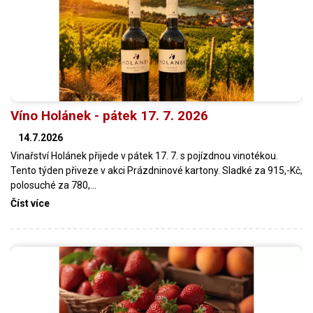
Víno Holánek - pátek 17. 7. 2026
14.7.2026
Vinařství Holánek přijede v pátek 17. 7. s pojízdnou vinotékou.
Tento týden přiveze v akci Prázdninové kartony. Sladké za 915,-Kč,
polosuché za 780,…
Číst více