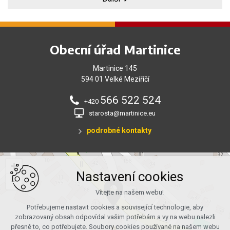
Obecní úřad Martinice
Martinice 145
594 01 Velké Meziříčí
566 522 524
+420
starosta@martinice.eu
podrobné kontakty
+
Nastavení cookies
−
Vítejte na našem webu!
Potřebujeme nastavit cookies a související technologie, aby
zobrazovaný obsah odpovídal vašim potřebám a vy na webu nalezli
přesně to, co potřebujete. Soubory cookies používané na našem webu