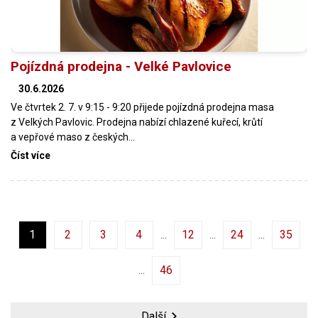
Pojízdná prodejna - Velké Pavlovice
30.6.2026
Ve čtvrtek 2. 7. v 9:15 - 9:20 přijede pojízdná prodejna masa
z Velkých Pavlovic. Prodejna nabízí chlazené kuřecí, krůtí
a vepřové maso z českých…
Číst více
1
2
3
4
12
24
35
46
Další