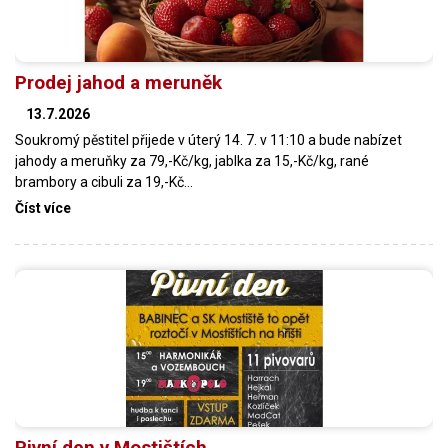
Prodej jahod a meruněk
13.7.2026
Soukromý pěstitel přijede v úterý 14. 7. v 11:10 a bude nabízet
jahody a meruňky za 79,-Kč/kg, jablka za 15,-Kč/kg, rané
brambory a cibuli za 19,-Kč…
Číst více
Pivní den v Mostištích