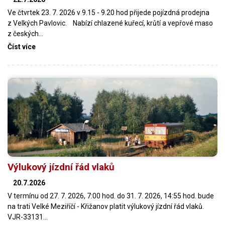
Ve čtvrtek 23. 7. 2026 v 9.15 - 9.20 hod přijede pojízdná prodejna
z Velkých Pavlovic. Nabízí chlazené kuřecí, krůtí a vepřové maso
z českých…
Číst více
Výlukový jízdní řád vlaků
20.7.2026
V termínu od 27. 7. 2026, 7:00 hod. do 31. 7. 2026, 14:55 hod. bude
na trati Velké Meziříčí - Křižanov platit výlukový jízdní řád vlaků.
VJR-33131…