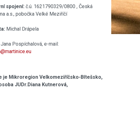
í spojení:
č.ú. 1621790329/0800 , Česká
lna a.s., pobočka Velké Meziříčí
a:
Michal Drápela
Jana Pospíchalová, e-mail:
@martinice.eu
 je Mikroregion Velkomeziříčsko-Bítešsko,
í osoba JUDr.Diana Kutnerová,