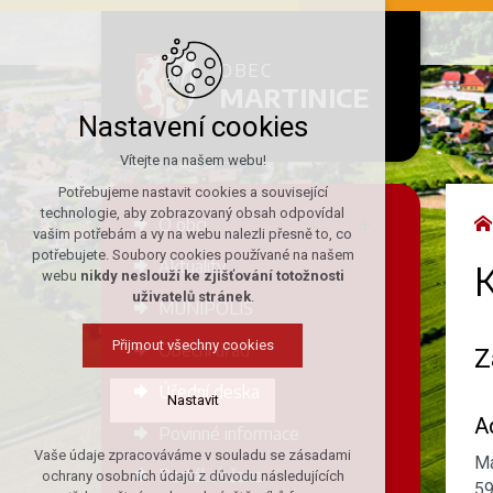
OBEC
MARTINICE
Nastavení cookies
Vítejte na našem webu!
Potřebujeme nastavit cookies a související
technologie, aby zobrazovaný obsah odpovídal
O obci
vašim potřebám a vy na webu nalezli přesně to, co
potřebujete. Soubory cookies používané na našem
Aktuality
webu
nikdy neslouží ke zjišťování totožnosti
uživatelů stránek
.
MUNIPOLIS
Přijmout všechny cookies
Obecní úřad
Z
Úřední deska
Nastavit
A
Povinné informace
Vaše údaje zpracováváme v souladu se zásadami
Ma
Technická cookies
Portál občana
ochrany osobních údajů z důvodu následujících
59
nutná pro provozování webu