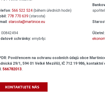
Bankovn
elefon
:
566 522 524
(během úředních hodin)
spořite
bil:
778 770 639
(starosta)
mail
:
starosta@martinice.eu
Starost
:
00842494
Účetní:
 datové schránky:
emyb4jc
ekonom
DR: Pověřencem na ochranu osobních údajů obce Martinice
dnická 29/1, 594 01 Velké Meziříčí, IČ 712 19 986, kontaktn
l.
566782013
.
KONTAKTUJTE NÁS