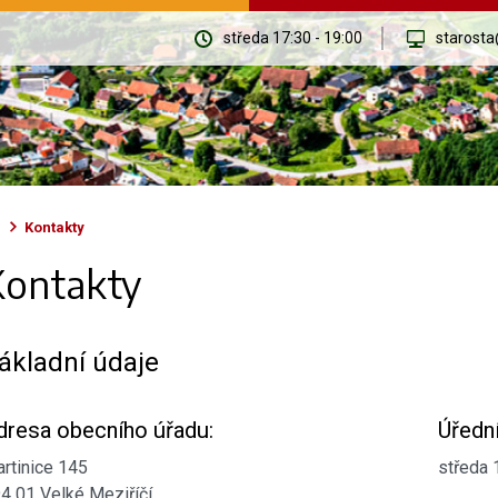
středa 17:30 - 19:00
starosta
Kontakty
Kontakty
ákladní údaje
dresa obecního úřadu:
Úřední
rtinice 145
středa 
4 01 Velké Meziříčí