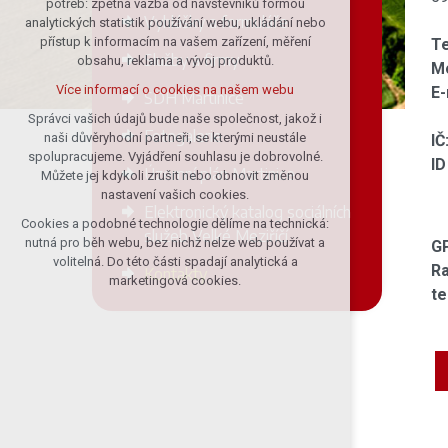
potřeb: zpětná vazba od návštěvníků formou
Vyhlášky a formuláře
analytických statistik používání webu, ukládání nebo
udržení kontextu stránek (session):
přístup k informacím na vašem zařízení, měření
T
případná přihlášení, volby jazyka, apod.
Služby a firmy
obsahu, reklama a vývoj produktů.
Mo
Volitelná cookies
Více informací o cookies na našem webu
E-
SDH Martinice
analytická pro anonymizované
vyhodnocení návštěvnosti
Správci vašich údajů bude naše společnost, jakož i
Fotogalerie
naši důvěryhodní partneři, se kterými neustále
IČ
marketingová cookies (Google)
spolupracujeme. Vyjádření souhlasu je dobrovolné.
ID
Více informací o cookies na našem webu
Územní plán Martinice
Můžete jej kdykoli zrušit nebo obnovit změnou
nastavení vašich cookies.
Elektronický katalog sociálních
Cookies a podobné technologie dělíme na technická:
Přijmout všechny cookies
služeb Velké Meziříčí
nutná pro běh webu, bez nichž nelze web používat a
GP
volitelná. Do této části spadají analytická a
Ra
Kontakty
Odmítnout vše
marketingová cookies.
te