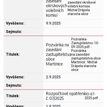
zasedání
zasedání okrskové
okrskových
volební komise.
volebních
Michal Drápela
starosta obce
komisí
9.9.2025
Pozvanka-
Zastupitelstvo-10-
Pozvánka na
09-2025.pdf -
zasedání
Pozvánka
zastupitelstva
na zasedání
obce
zastupitelstva obce
Martinice. Michal
Martinice
Drápela starosta
obce
2.9.2025
Rozpočtové opatření
RO-07-
č. 07/2025
2025.pdf
1.9.2025