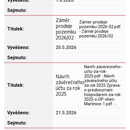
1.6.2026
Záměr
Zamer-prodeje-
prodeje
pozemku-2026-02.pdf
pozemku
- Záměr prodeje
pozemku 2026/02
2026/02
25.5.2026
Navrh-zaverecneho-
uctu-za-rok-
Návrh
2025.pdf - Návrh
závěrečného účtu
závěrečného
za rok 2025 Zprava-
účtu za rok
o-prezkoumani-
2025
hospodareni-za-rok-
2025-s-DP-obec-
Martinice-1.pdf -…
21.5.2026