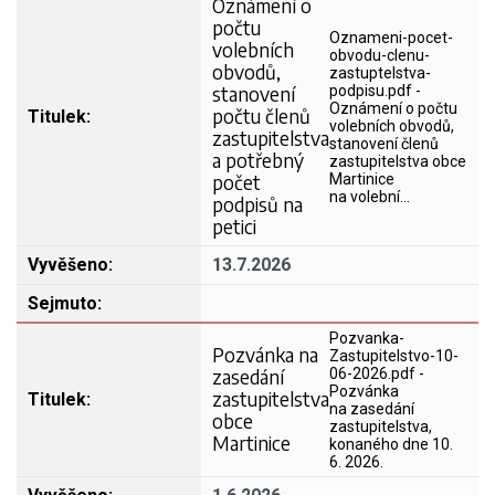
Oznámení o
počtu
Oznameni-pocet-
volebních
obvodu-clenu-
obvodů,
zastuptelstva-
stanovení
podpisu.pdf -
Oznámení o počtu
počtu členů
volebních obvodů,
zastupitelstva
stanovení členů
a potřebný
zastupitelstva obce
počet
Martinice
na volební…
podpisů na
petici
13.7.2026
Pozvanka-
Pozvánka na
Zastupitelstvo-10-
zasedání
06-2026.pdf -
Pozvánka
zastupitelstva
na zasedání
obce
zastupitelstva,
Martinice
konaného dne 10.
6. 2026.