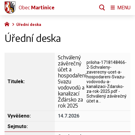
Obec
Martinice
MENU
Úřední deska
Úřední deska
Schválený
závěrečný
priloha-1718148466-
2-Schvaleny-
účet a
zaverecny-ucet-a-
hospodaření
hospodareni-Svazu-
Svazu
vodovodu-a-
vodovodů a
kanalizaci-Zdarsko-
za-rok-2025.pdf -
kanalizací
Schválený závěrečný
Žďársko za
účet a…
rok 2025
14.7.2026