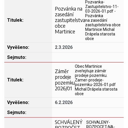
Pozvanka-
Zastupitelstvo-11-
Pozvánka na
03-2026-01.pdf -
zasedání
Pozvánka
zastupitelstva
na zasedání
obce
zastupitelstva obce
Martinice Michal
Martinice
Drápela starosta
obce
2.3.2026
Obec Martinice
Záměr
zveřejňuje záměr
prodeje pozemku.
prodeje
Zamer-prodeje-
pozemku
pozemku-2026-01.pdf
2026/01
Michal Drápela starosta
obce
6.2.2026
SCHVÁLENÝ
SCHVALENY-
ROZPOČET
ROZPOCET-NA-