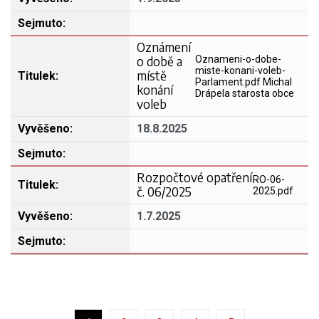
Oznámení
o době a
Oznameni-o-dobe-
miste-konani-voleb-
místě
Parlament.pdf Michal
konání
Drápela starosta obce
voleb
18.8.2025
Rozpočtové opatření
RO-06-
č. 06/2025
2025.pdf
1.7.2025