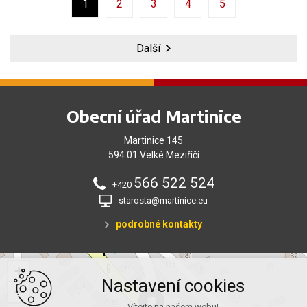
1
2
3
4
5
Další
Obecní úřad Martinice
Martinice 145
594 01 Velké Meziříčí
566 522 524
+420
starosta@martinice.eu
podrobné kontakty
+
Nastavení cookies
−
Vítejte na našem webu!