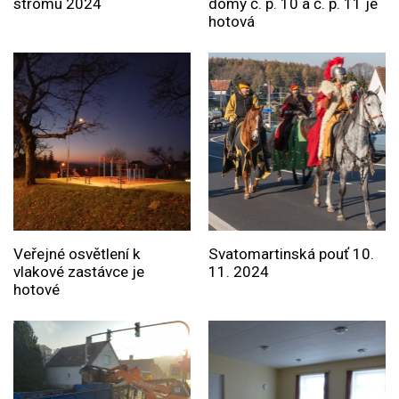
stromu 2024
domy č. p. 10 a č. p. 11 je
hotová
Veřejné osvětlení k
Svatomartinská pouť 10.
vlakové zastávce je
11. 2024
hotové