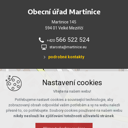
Obecní úřad Martinice
Martinice 145
594 01 Velké Meziříčí
566 522 524
+420
starosta@martinice.eu
podrobné kontakty
+
Nastavení cookies
−
Vítejte na našem webu!
Potřebujeme nastavit cookies a související technologie, aby
zobrazovaný obsah odpovídal vašim potřebám a vy na webu nalezli
přesně to, co potřebujete. Soubory cookies používané na našem webu
nikdy neslouží ke zjišťování totožnosti uživatelů stránek
.