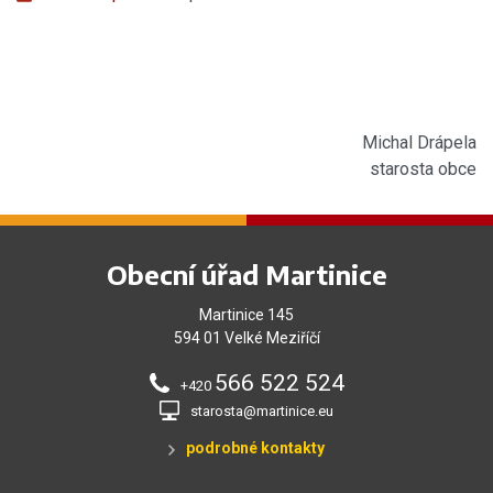
Michal Drápela
starosta obce
Obecní úřad Martinice
Martinice 145
594 01 Velké Meziříčí
566 522 524
+420
starosta@martinice.eu
podrobné kontakty