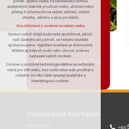
potřeb: zpětná vazba od návštěvníků formou
Vyhlášky a formuláře
analytických statistik používání webu, ukládání nebo
udržení kontextu stránek (session):
přístup k informacím na vašem zařízení, měření
případná přihlášení, volby jazyka, apod.
Služby a firmy
obsahu, reklama a vývoj produktů.
Volitelná cookies
Více informací o cookies na našem webu
SDH Martinice
analytická pro anonymizované
vyhodnocení návštěvnosti
Správci vašich údajů bude naše společnost, jakož i
Fotogalerie
naši důvěryhodní partneři, se kterými neustále
marketingová cookies (Google)
spolupracujeme. Vyjádření souhlasu je dobrovolné.
Více informací o cookies na našem webu
Územní plán Martinice
Můžete jej kdykoli zrušit nebo obnovit změnou
nastavení vašich cookies.
Elektronický katalog sociálních
Cookies a podobné technologie dělíme na technická:
Přijmout všechny cookies
služeb Velké Meziříčí
nutná pro běh webu, bez nichž nelze web používat a
volitelná. Do této části spadají analytická a
Kontakty
Odmítnout vše
marketingová cookies.
Obecní úřad Martinice
Martinice 145
+420