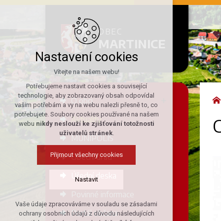
OBEC
MARTINICE
Nastavení cookies
Vítejte na našem webu!
Potřebujeme nastavit cookies a související
technologie, aby zobrazovaný obsah odpovídal
O obci
vašim potřebám a vy na webu nalezli přesně to, co
potřebujete. Soubory cookies používané na našem
Aktuality
C
webu
nikdy neslouží ke zjišťování totožnosti
uživatelů stránek
.
MUNIPOLIS
Přijmout všechny cookies
Obecní úřad
Úřední deska
Nastavit
Povinné informace
Vaše údaje zpracováváme v souladu se zásadami
Technická cookies
Portál občana
ochrany osobních údajů z důvodu následujících
nutná pro provozování webu