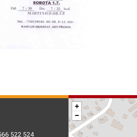
+
−
566 522 524