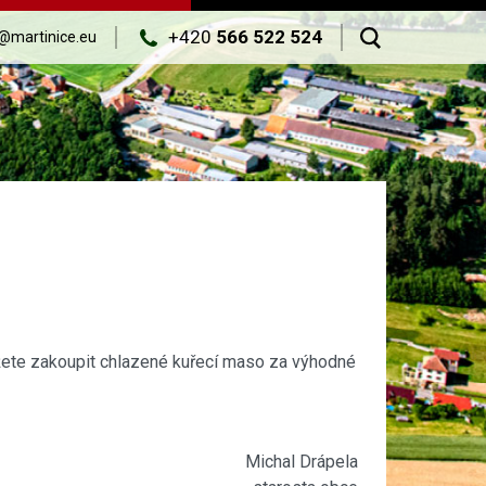
+420
566 522 524
@martinice.eu
ůžete zakoupit chlazené kuřecí maso za výhodné
Michal Drápela