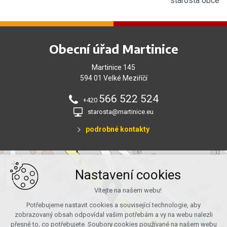
starosta obce
Obecní úřad Martinice
Martinice 145
594 01 Velké Meziříčí
566 522 524
+420
starosta@martinice.eu
podrobné kontakty
+
Nastavení cookies
−
Vítejte na našem webu!
Potřebujeme nastavit cookies a související technologie, aby
zobrazovaný obsah odpovídal vašim potřebám a vy na webu nalezli
přesně to, co potřebujete. Soubory cookies používané na našem webu