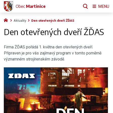
Obec
Martinice
MENU
Aktuality
Den otevřených dveří ŽĎAS
Den otevřených dveří ŽĎAS
Firma ŽĎAS pořádá 1. května den otevřených dveří.
Připraven je pro vás zajímavý program v tomto poměrně
významném strojírenském závodě.