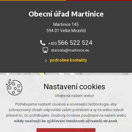
Obecní úřad Martinice
Martinice 145
594 01 Velké Meziříčí
566 522 524
+420
starosta@martinice.eu
podrobné kontakty
+
Nastavení cookies
−
Vítejte na našem webu!
Potřebujeme nastavit cookies a související technologie, aby
zobrazovaný obsah odpovídal vašim potřebám a vy na webu nalezli
přesně to, co potřebujete. Soubory cookies používané na našem webu
nikdy neslouží ke zjišťování totožnosti uživatelů stránek
.