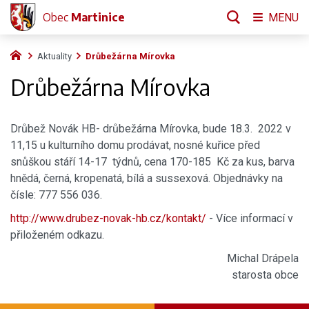
Obec
Martinice
MENU
Aktuality
Drůbežárna Mírovka
Drůbežárna Mírovka
Drůbež Novák HB- drůbežárna Mírovka, bude 18.3. 2022 v
11,15 u kulturního domu prodávat, nosné kuřice před
snůškou stáří 14-17 týdnů, cena 170-185 Kč za kus, barva
hnědá, černá, kropenatá, bílá a sussexová. Objednávky na
čísle: 777 556 036.
http://www.drubez-novak-hb.cz/kontakt/
- Více informací v
přiloženém odkazu.
Michal Drápela
starosta obce