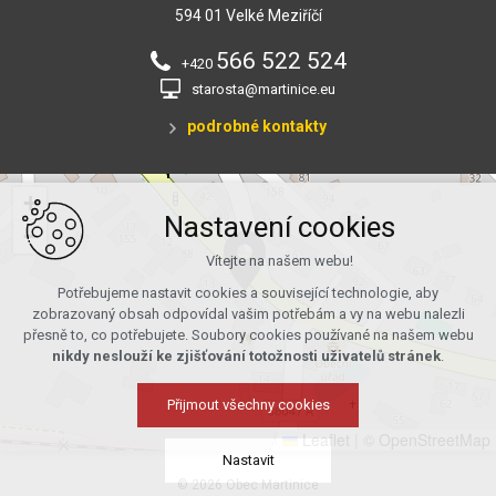
594 01 Velké Meziříčí
566 522 524
+420
starosta@martinice.eu
podrobné kontakty
+
Nastavení cookies
−
Vítejte na našem webu!
Potřebujeme nastavit cookies a související technologie, aby
zobrazovaný obsah odpovídal vašim potřebám a vy na webu nalezli
přesně to, co potřebujete. Soubory cookies používané na našem webu
nikdy neslouží ke zjišťování totožnosti uživatelů stránek
.
Přijmout všechny cookies
Leaflet
|
© OpenStreetMap
Nastavit
© 2026 Obec Martinice