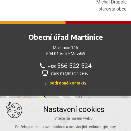
Michal Drápela
starosta obce
Obecní úřad Martinice
Martinice 145
594 01 Velké Meziříčí
566 522 524
+420
starosta@martinice.eu
podrobné kontakty
+
Nastavení cookies
−
Vítejte na našem webu!
Potřebujeme nastavit cookies a související technologie, aby