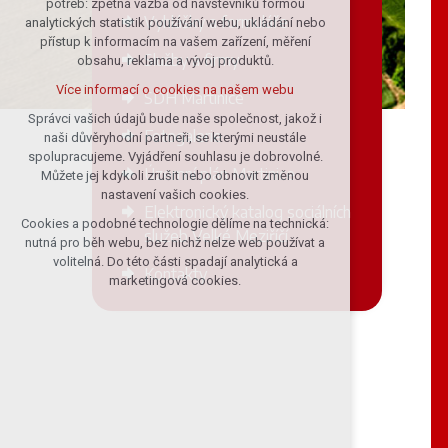
potřeb: zpětná vazba od návštěvníků formou
Vyhlášky a formuláře
analytických statistik používání webu, ukládání nebo
udržení kontextu stránek (session):
přístup k informacím na vašem zařízení, měření
případná přihlášení, volby jazyka, apod.
Služby a firmy
obsahu, reklama a vývoj produktů.
Volitelná cookies
Více informací o cookies na našem webu
SDH Martinice
analytická pro anonymizované
vyhodnocení návštěvnosti
Správci vašich údajů bude naše společnost, jakož i
Fotogalerie
naši důvěryhodní partneři, se kterými neustále
marketingová cookies (Google)
spolupracujeme. Vyjádření souhlasu je dobrovolné.
Více informací o cookies na našem webu
Územní plán Martinice
Můžete jej kdykoli zrušit nebo obnovit změnou
nastavení vašich cookies.
Elektronický katalog sociálních
Cookies a podobné technologie dělíme na technická:
Přijmout všechny cookies
služeb Velké Meziříčí
nutná pro běh webu, bez nichž nelze web používat a
volitelná. Do této části spadají analytická a
Kontakty
Odmítnout vše
marketingová cookies.