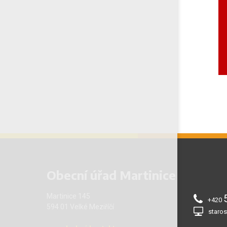
Obecní úřad Martinice
Martinice 145
+420
594 01 Velké Meziříčí
staros