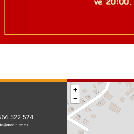
+
−
566 522 524
ta@martinice.eu