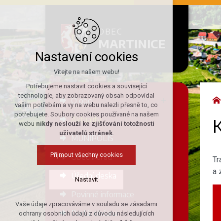
OBEC
MARTINICE
Nastavení cookies
Vítejte na našem webu!
Potřebujeme nastavit cookies a související
technologie, aby zobrazovaný obsah odpovídal
O obci
vašim potřebám a vy na webu nalezli přesně to, co
potřebujete. Soubory cookies používané na našem
Aktuality
K
webu
nikdy neslouží ke zjišťování totožnosti
uživatelů stránek
.
MUNIPOLIS
Přijmout všechny cookies
Obecní úřad
Tr
a 
Úřední deska
Nastavit
Povinné informace
Vaše údaje zpracováváme v souladu se zásadami
Technická cookies
Portál občana
ochrany osobních údajů z důvodu následujících
nutná pro provozování webu