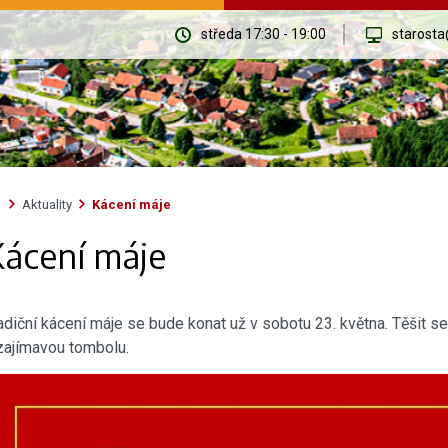
středa 17:30 - 19:00
starosta
Aktuality
Kácení máje
ácení máje
adiční kácení máje se bude konat už v sobotu 23. května. Těšit 
zajímavou tombolu.