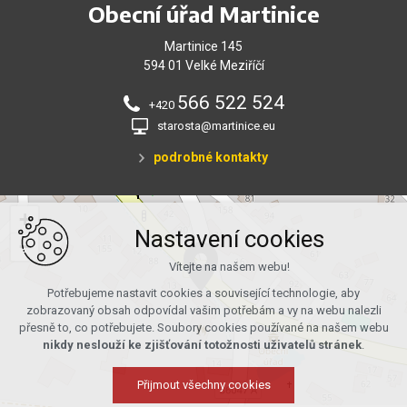
Obecní úřad Martinice
Martinice 145
594 01 Velké Meziříčí
566 522 524
+420
starosta@martinice.eu
podrobné kontakty
+
Nastavení cookies
−
Vítejte na našem webu!
Potřebujeme nastavit cookies a související technologie, aby
zobrazovaný obsah odpovídal vašim potřebám a vy na webu nalezli
přesně to, co potřebujete. Soubory cookies používané na našem webu
nikdy neslouží ke zjišťování totožnosti uživatelů stránek
.
Přijmout všechny cookies