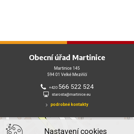
Obecní úřad Martinice
Martinice 145
594 01 Velké Meziříčí
566 522 524
+420
starosta@martinice.eu
podrobné kontakty
+
Nastavení cookies