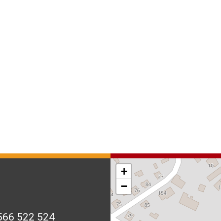
+
−
566 522 524