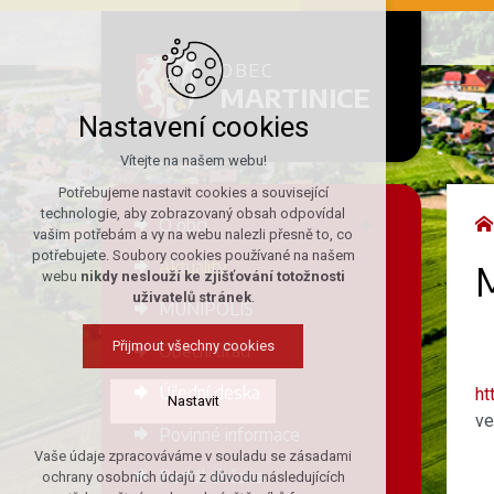
OBEC
MARTINICE
Nastavení cookies
Vítejte na našem webu!
Potřebujeme nastavit cookies a související
technologie, aby zobrazovaný obsah odpovídal
O obci
vašim potřebám a vy na webu nalezli přesně to, co
potřebujete. Soubory cookies používané na našem
Aktuality
webu
nikdy neslouží ke zjišťování totožnosti
uživatelů stránek
.
MUNIPOLIS
Přijmout všechny cookies
Obecní úřad
Úřední deska
ht
Nastavit
ve
Povinné informace
Vaše údaje zpracováváme v souladu se zásadami
Technická cookies
Portál občana
ochrany osobních údajů z důvodu následujících
nutná pro provozování webu