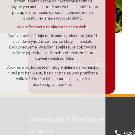
potřeb: zpětná vazba od návštěvníků formou
Vyhlášky a formuláře
analytických statistik používání webu, ukládání nebo
udržení kontextu stránek (session):
přístup k informacím na vašem zařízení, měření
případná přihlášení, volby jazyka, apod.
Služby a firmy
obsahu, reklama a vývoj produktů.
Volitelná cookies
Více informací o cookies na našem webu
SDH Martinice
analytická pro anonymizované
vyhodnocení návštěvnosti
Správci vašich údajů bude naše společnost, jakož i
Fotogalerie
naši důvěryhodní partneři, se kterými neustále
marketingová cookies (Google)
spolupracujeme. Vyjádření souhlasu je dobrovolné.
Více informací o cookies na našem webu
Územní plán Martinice
Můžete jej kdykoli zrušit nebo obnovit změnou
nastavení vašich cookies.
Elektronický katalog sociálních
Cookies a podobné technologie dělíme na technická:
Přijmout všechny cookies
služeb Velké Meziříčí
nutná pro běh webu, bez nichž nelze web používat a
volitelná. Do této části spadají analytická a
Kontakty
Odmítnout vše
marketingová cookies.
Obecní úřad Martinice
Martinice 145
+420