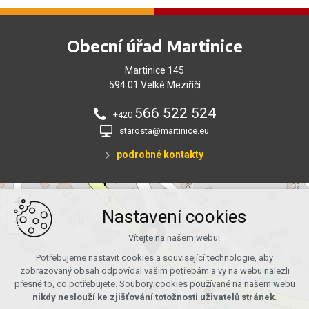
Obecní úřad Martinice
Martinice 145
594 01 Velké Meziříčí
566 522 524
+420
starosta@martinice.eu
podrobné kontakty
+
Nastavení cookies
−
Vítejte na našem webu!
Potřebujeme nastavit cookies a související technologie, aby
zobrazovaný obsah odpovídal vašim potřebám a vy na webu nalezli
přesně to, co potřebujete. Soubory cookies používané na našem webu
nikdy neslouží ke zjišťování totožnosti uživatelů stránek
.