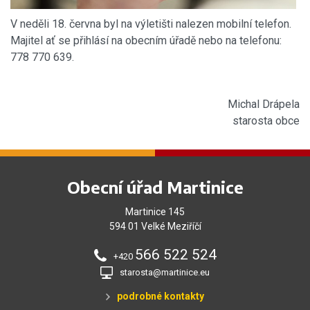
V neděli 18. června byl na výletišti nalezen mobilní telefon.
Majitel ať se přihlásí na obecním úřadě nebo na telefonu:
778 770 639.
Michal Drápela
starosta obce
Obecní úřad Martinice
Martinice 145
594 01 Velké Meziříčí
566 522 524
+420
starosta@martinice.eu
podrobné kontakty