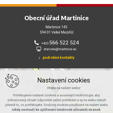
Obecní úřad Martinice
Martinice 145
594 01 Velké Meziříčí
566 522 524
+420
starosta@martinice.eu
podrobné kontakty
+
Nastavení cookies
−
Vítejte na našem webu!
Potřebujeme nastavit cookies a související technologie, aby
zobrazovaný obsah odpovídal vašim potřebám a vy na webu nalezli
přesně to, co potřebujete. Soubory cookies používané na našem webu
nikdy neslouží ke zjišťování totožnosti uživatelů stránek
.