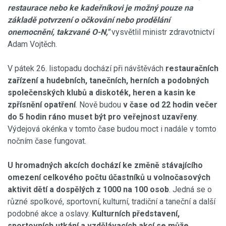
restaurace nebo ke kadeřníkovi je možný pouze na
základě potvrzení o očkování nebo prodělání
onemocnění, takzvané O-N,"
vysvětlil ministr zdravotnictví
Adam Vojtěch.
V pátek 26. listopadu dochází při návštěvách
restauračních
zařízení a hudebních, tanečních, herních a podobných
společenských klubů a diskoték, heren a kasin ke
zpřísnění opatření
. Nově budou
v čase od 22 hodin večer
do 5 hodin ráno muset být pro veřejnost uzavřeny
.
Výdejová okénka v tomto čase budou moct i nadále v tomto
nočním čase fungovat.
U hromadných akcích dochází ke změně stávajícího
omezení celkového počtu účastníků u volnočasových
aktivit dětí a dospělých z 1000 na 100 osob
. Jedná se o
různé spolkové, sportovní, kulturní, tradiční a taneční a další
podobné akce a oslavy.
Kulturních představení,
sportovních utkání a vzdělávacích akcí se může