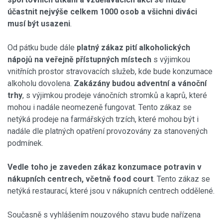
účastnit nejvýše celkem 1000 osob a všichni diváci
musí být usazeni
.
Od pátku bude dále
platný zákaz pití alkoholických
nápojů na veřejně přístupných místech
s výjimkou
vnitřních prostor stravovacích služeb, kde bude konzumace
alkoholu dovolena.
Zakázány budou adventní a vánoční
trhy
, s výjimkou prodeje vánočních stromků a kaprů, které
mohou i nadále neomezeně fungovat. Tento zákaz se
netýká prodeje na farmářských trzích, které mohou být i
nadále dle platných opatření provozovány za stanovených
podmínek.
Vedle toho je zaveden zákaz konzumace potravin v
nákupních centr
ech, včetně food court
. Tento zákaz se
netýká restaurací, které jsou v nákupních centrech oddělené.
Současně s vyhlášením nouzového stavu bude nařízena