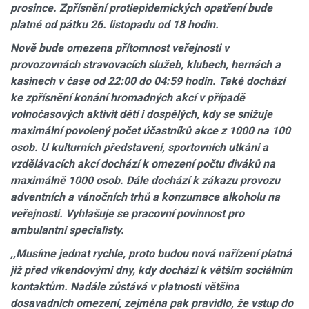
prosince. Zpřísnění protiepidemických opatření bude
platné od pátku 26. listopadu od 18 hodin.
Nově bude omezena přítomnost veřejnosti v
provozovnách stravovacích služeb, klubech, hernách a
kasinech v čase od 22:00 do 04:59 hodin. Také dochází
ke zpřísnění konání hromadných akcí v případě
volnočasových aktivit dětí i dospělých, kdy se snižuje
maximální povolený počet účastníků akce z 1000 na 100
osob. U kulturních představení, sportovních utkání a
vzdělávacích akcí dochází k omezení počtu diváků na
maximálně 1000 osob. Dále dochází k zákazu provozu
adventních a vánočních trhů a konzumace alkoholu na
veřejnosti. Vyhlašuje se pracovní povinnost pro
ambulantní specialisty.
,,Musíme jednat rychle, proto budou nová nařízení platná
již před víkendovými dny, kdy dochází k větším sociálním
kontaktům. Nadále zůstává v platnosti většina
dosavadních omezení, zejména pak pravidlo, že vstup do