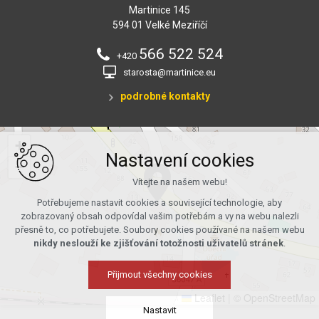
Martinice 145
594 01 Velké Meziříčí
566 522 524
+420
starosta@martinice.eu
podrobné kontakty
+
Nastavení cookies
−
Vítejte na našem webu!
Potřebujeme nastavit cookies a související technologie, aby
zobrazovaný obsah odpovídal vašim potřebám a vy na webu nalezli
přesně to, co potřebujete. Soubory cookies používané na našem webu
nikdy neslouží ke zjišťování totožnosti uživatelů stránek
.
Přijmout všechny cookies
Leaflet
|
© OpenStreetMap
Nastavit