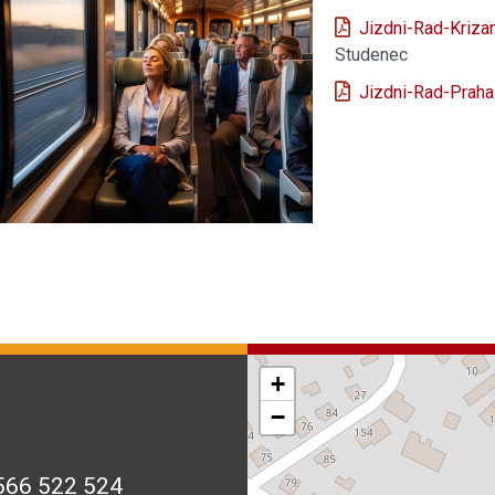
Jizdni-Rad-Kriza
Studenec
Jizdni-Rad-Praha
+
−
566 522 524