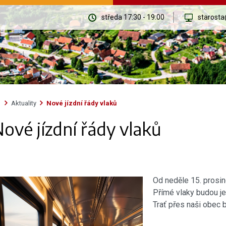
středa 17:30 - 19:00
starosta
Aktuality
Nové jízdní řády vlaků
ové jízdní řády vlaků
Od neděle 15. prosinc
Přímé vlaky budou je
Trať přes naši obec 