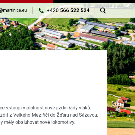
+420
566 522 524
@martinice.eu
e vstoupí v platnost nové jízdní řády vlaků.
zdit z Velkého Meziříčí do Žďáru nad Sázavou.
by měly obsluhovat nové lokomotivy.