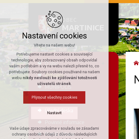
OBEC
MARTINICE
Nastavení cookies
Vítejte na našem webu!
Potřebujeme nastavit cookies a související
technologie, aby zobrazovaný obsah odpovídal
O obci
vašim potřebám a vy na webu nalezli přesně to, co
potřebujete. Soubory cookies používané na našem
Aktuality
N
webu
nikdy neslouží ke zjišťování totožnosti
uživatelů stránek
.
MUNIPOLIS
Přijmout všechny cookies
Obecní úřad
Úřední deska
Nastavit
Povinné informace
Vaše údaje zpracováváme v souladu se zásadami
Technická cookies
Portál občana
ochrany osobních údajů z důvodu následujících
nutná pro provozování webu