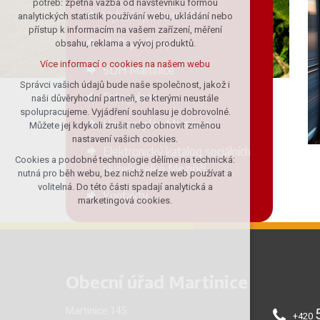
potřeb: zpětná vazba od návštěvníků formou
Vyhlášky a formuláře
analytických statistik používání webu, ukládání nebo
udržení kontextu stránek (session):
přístup k informacím na vašem zařízení, měření
případná přihlášení, volby jazyka, apod.
Služby a firmy
obsahu, reklama a vývoj produktů.
Volitelná cookies
Více informací o cookies na našem webu
SDH Martinice
analytická pro anonymizované
vyhodnocení návštěvnosti
Správci vašich údajů bude naše společnost, jakož i
Fotogalerie
naši důvěryhodní partneři, se kterými neustále
marketingová cookies (Google)
spolupracujeme. Vyjádření souhlasu je dobrovolné.
Více informací o cookies na našem webu
Územní plán Martinice
Můžete jej kdykoli zrušit nebo obnovit změnou
nastavení vašich cookies.
Elektronický katalog sociálních
Cookies a podobné technologie dělíme na technická:
Přijmout všechny cookies
služeb Velké Meziříčí
nutná pro běh webu, bez nichž nelze web používat a
volitelná. Do této části spadají analytická a
Kontakty
Odmítnout vše
marketingová cookies.
Obecní úřad Martinice
Martinice 145
+420