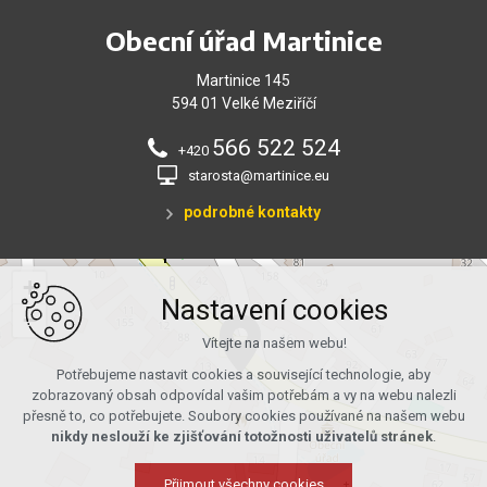
Obecní úřad Martinice
Martinice 145
594 01 Velké Meziříčí
566 522 524
+420
starosta@martinice.eu
podrobné kontakty
+
Nastavení cookies
−
Vítejte na našem webu!
Potřebujeme nastavit cookies a související technologie, aby
zobrazovaný obsah odpovídal vašim potřebám a vy na webu nalezli
přesně to, co potřebujete. Soubory cookies používané na našem webu
nikdy neslouží ke zjišťování totožnosti uživatelů stránek
.
Přijmout všechny cookies