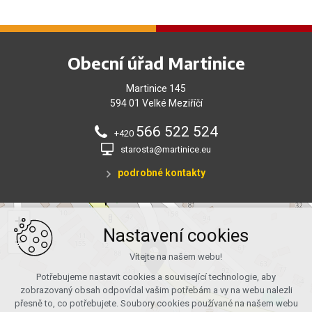
Obecní úřad Martinice
Martinice 145
594 01 Velké Meziříčí
566 522 524
+420
starosta@martinice.eu
podrobné kontakty
+
Nastavení cookies
−
Vítejte na našem webu!
Potřebujeme nastavit cookies a související technologie, aby
zobrazovaný obsah odpovídal vašim potřebám a vy na webu nalezli
přesně to, co potřebujete. Soubory cookies používané na našem webu