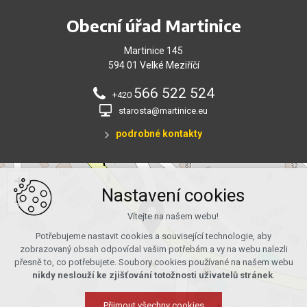
Obecní úřad Martinice
Martinice 145
594 01 Velké Meziříčí
566 522 524
+420
starosta@martinice.eu
podrobné kontakty
+
Nastavení cookies
−
Vítejte na našem webu!
Potřebujeme nastavit cookies a související technologie, aby
zobrazovaný obsah odpovídal vašim potřebám a vy na webu nalezli
přesně to, co potřebujete. Soubory cookies používané na našem webu
nikdy neslouží ke zjišťování totožnosti uživatelů stránek
.
Přijmout všechny cookies