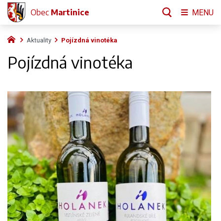
Obec
Martinice
MENU
Aktuality
Pojízdná vinotéka
Pojízdná vinotéka