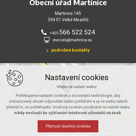
Obecní úřad Martinice
Martinice 145
594 01 Velké Meziříčí
566 522 524
+420
starosta@martinice.eu
podrobné kontakty
+
Nastavení cookies
−
Vítejte na našem webu!
Potřebujeme nastavit cookies a související technologie, aby
zobrazovaný obsah odpovídal vašim potřebám a vy na webu nalezli
přesně to, co potřebujete. Soubory cookies používané na našem webu
nikdy neslouží ke zjišťování totožnosti uživatelů stránek
.
Přijmout všechny cookies
Leaflet
|
© OpenStreetMap