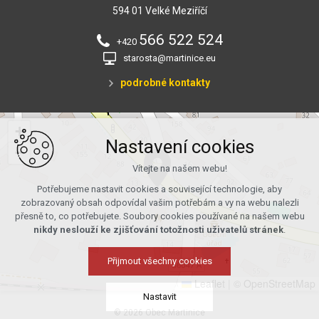
594 01 Velké Meziříčí
566 522 524
+420
starosta@martinice.eu
podrobné kontakty
+
Nastavení cookies
−
Vítejte na našem webu!
Potřebujeme nastavit cookies a související technologie, aby
zobrazovaný obsah odpovídal vašim potřebám a vy na webu nalezli
přesně to, co potřebujete. Soubory cookies používané na našem webu
nikdy neslouží ke zjišťování totožnosti uživatelů stránek
.
Přijmout všechny cookies
Leaflet
|
© OpenStreetMap
Nastavit
© 2026 Obec Martinice