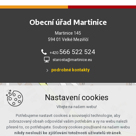
Obecní úřad Martinice
Martinice 145
594 01 Velké Meziříčí
566 522 524
+420
starosta@martinice.eu
podrobné kontakty
+
Nastavení cookies
−
Vítejte na našem webu!
Potřebujeme nastavit cookies a související technologie, aby
zobrazovaný obsah odpovídal vašim potřebám a vy na webu nalezli
přesně to, co potřebujete. Soubory cookies používané na našem webu
nikdy neslouží ke zjišťování totožnosti uživatelů stránek
.