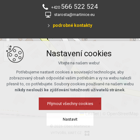
566 522 524
+420
starosta@martinice.eu
podrobné kontakty
+
Nastavení cookies
−
Vítejte na našem webu!
Potřebujeme nastavit cookies a související technologie, aby
zobrazovaný obsah odpovídal vašim potřebám a vy na webu nalezli
přesně to, co potřebujete. Soubory cookies používané na našem webu
nikdy neslouží ke zjišťování totožnosti uživatelů stránek
.
Přijmout všechny cookies
Leaflet
|
© OpenStreetMap
Nastavit
© 2026 Obec Martinice
VYTVOŘIL XART.CZ
Technická cookies