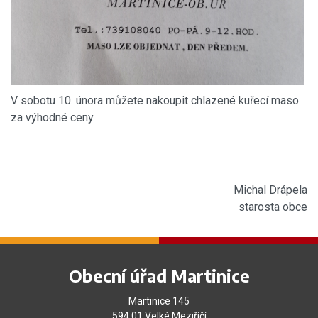
V sobotu 10. února můžete nakoupit chlazené kuřecí maso
za výhodné ceny.
Michal Drápela
starosta obce
Obecní úřad Martinice
Martinice 145
594 01 Velké Meziříčí