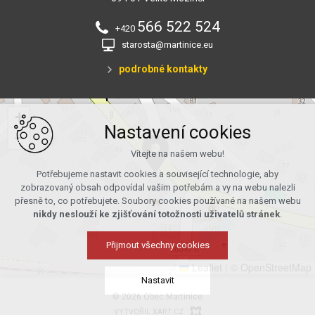
566 522 524
+420
starosta@martinice.eu
podrobné kontakty
+
Nastavení cookies
−
Vítejte na našem webu!
Potřebujeme nastavit cookies a související technologie, aby
zobrazovaný obsah odpovídal vašim potřebám a vy na webu nalezli
přesně to, co potřebujete. Soubory cookies používané na našem webu
nikdy neslouží ke zjišťování totožnosti uživatelů stránek
.
Přijmout všechny cookies
Leaflet
|
© OpenStreetMap
Nastavit
© 2026 Obec Martinice
VYTVOŘIL XART.CZ