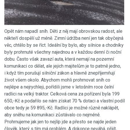
Opět nám napadl sníh. Děti z něj mají obrovskou radost, ale
někteří dospělí už méně. Zimní údržba není jen tak obyčejná
věc, chtělo by se říct. Ideální by bylo, aby silnice a chodníky
byly prohrnuté všechny najednou a v každou denní či noční
dobu. Často však zavazí auta, která nemají na pozemní
komunikaci co dělat, ale jejich majitelům je to patrně jedno,
i když tím porušují silniční zákon a hlavně znepříjemňují
život všem okolo. Abychom mohli prohrnovat sníh co
nejlépe a nejrychleji, pořídili jsme v letošním roce čelní
radlici na velký traktor. Celková cena za pořízení byla 199
650,-Kč a podařilo se nám získat 70 % dotaci a vlastní podíl
obce tedy je 59 895,-Kč. Radlici je možné různě naklápět,
aby sněhu na komunikaci zůstávalo co nejméně.
Prohrnujeme jak jen to nejlíp jde a přesto se najde jeden
člověk, který s tím má problém. A dokonce neváhá, přijít,