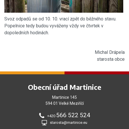
Svoz odpadů se od 10. 10. vrací zpět do běžného stavu.
Popelnice tedy budou vyváženy vždy ve čtvrtek v
dopoledních hodinách.
Michal Drápela
starosta obce
Obecní úřad Martinice
Martinice 145
594 01 Velké Meziříčí
566 522 524
+420
starosta@martinice.eu