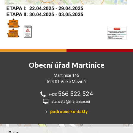
Obecní úřad Martinice
Martinice 145
594 01 Velké Meziříčí
566 522 524
+420
starosta@martinice.eu
podrobné kontakty
+