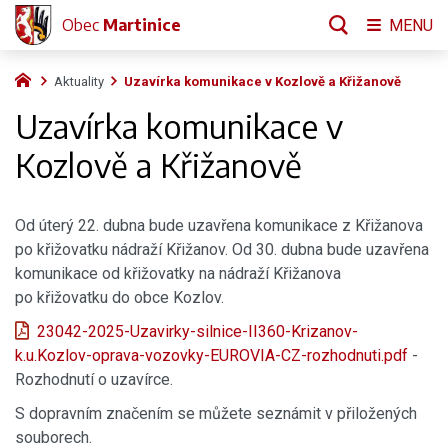
Obec
Martinice
MENU
Aktuality
Uzavírka komunikace v Kozlově a Křižanově
Uzavírka komunikace v
Kozlově a Křižanově
Od úterý 22. dubna bude uzavřena komunikace z Křižanova
po křižovatku nádraží Křižanov. Od 30. dubna bude uzavřena
komunikace od křižovatky na nádraží Křižanova
po křižovatku do obce Kozlov.
23042-2025-Uzavirky-silnice-II360-Krizanov-
k.u.Kozlov-oprava-vozovky-EUROVIA-CZ-rozhodnuti.pdf
-
Rozhodnutí o uzavírce.
S dopravním značením se můžete seznámit v přiložených
souborech.