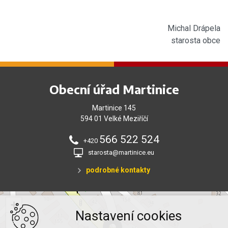
Michal Drápela
starosta obce
Obecní úřad Martinice
Martinice 145
594 01 Velké Meziříčí
566 522 524
+420
starosta@martinice.eu
podrobné kontakty
+
Nastavení cookies
−