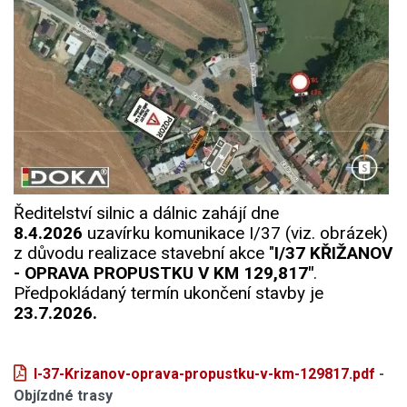
Ředitelství silnic a dálnic zahájí dne
8.4.2026
uzavírku komunikace I/37 (viz. obrázek)
z důvodu realizace stavební akce "
I/37 KŘIŽANOV
- OPRAVA PROPUSTKU V KM 129,817"
.
Předpokládaný termín ukončení stavby je
23.7.2026.
I-37-Krizanov-oprava-propustku-v-km-129817.pdf
-
Objízdné trasy