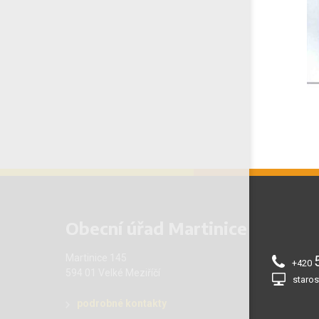
Obecní úřad Martinice
Martinice 145
+420
594 01 Velké Meziříčí
staros
podrobné kontakty