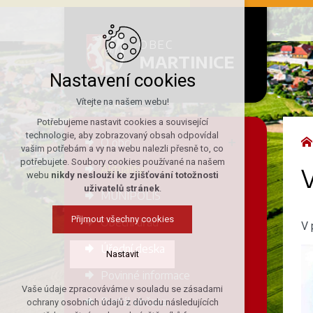
OBEC
MARTINICE
Nastavení cookies
Vítejte na našem webu!
Potřebujeme nastavit cookies a související
technologie, aby zobrazovaný obsah odpovídal
O obci
vašim potřebám a vy na webu nalezli přesně to, co
potřebujete. Soubory cookies používané na našem
Aktuality
V
webu
nikdy neslouží ke zjišťování totožnosti
uživatelů stránek
.
MUNIPOLIS
Přijmout všechny cookies
Obecní úřad
V 
Úřední deska
Nastavit
Povinné informace
Vaše údaje zpracováváme v souladu se zásadami
Technická cookies
Portál občana
ochrany osobních údajů z důvodu následujících
nutná pro provozování webu