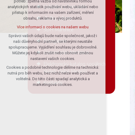
potřeb: zpětná vazba od návštěvníků formou
Vyhlášky a formuláře
analytických statistik používání webu, ukládání nebo
udržení kontextu stránek (session):
přístup k informacím na vašem zařízení, měření
případná přihlášení, volby jazyka, apod.
Služby a firmy
obsahu, reklama a vývoj produktů.
Volitelná cookies
Více informací o cookies na našem webu
SDH Martinice
analytická pro anonymizované
vyhodnocení návštěvnosti
Správci vašich údajů bude naše společnost, jakož i
Fotogalerie
naši důvěryhodní partneři, se kterými neustále
marketingová cookies (Google)
spolupracujeme. Vyjádření souhlasu je dobrovolné.
Více informací o cookies na našem webu
Územní plán Martinice
Můžete jej kdykoli zrušit nebo obnovit změnou
nastavení vašich cookies.
Elektronický katalog sociálních
Cookies a podobné technologie dělíme na technická:
Přijmout všechny cookies
služeb Velké Meziříčí
nutná pro běh webu, bez nichž nelze web používat a
volitelná. Do této části spadají analytická a
Kontakty
Odmítnout vše
marketingová cookies.