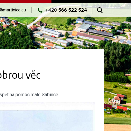
+420
566 522 524
@martinice.eu
obrou věc
řispět na pomoc malé Sabince.