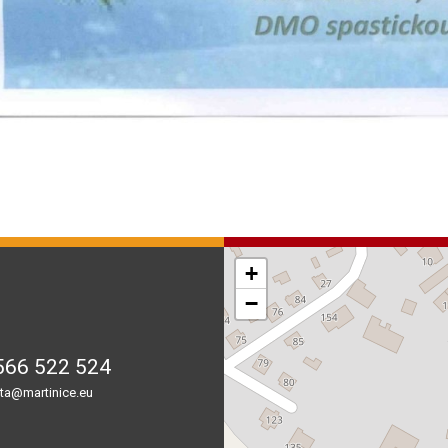
+
−
566 522 524
ta@martinice.eu