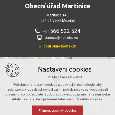
Obecní úřad Martinice
Martinice 145
594 01 Velké Meziříčí
566 522 524
+420
starosta@martinice.eu
podrobné kontakty
+
Nastavení cookies
−
Vítejte na našem webu!
Potřebujeme nastavit cookies a související technologie, aby
zobrazovaný obsah odpovídal vašim potřebám a vy na webu nalezli
přesně to, co potřebujete. Soubory cookies používané na našem webu
nikdy neslouží ke zjišťování totožnosti uživatelů stránek
.
Přijmout všechny cookies