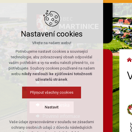
OBEC
MARTINICE
Nastavení cookies
Vítejte na našem webu!
Potřebujeme nastavit cookies a související
technologie, aby zobrazovaný obsah odpovídal
O obci
vašim potřebám a vy na webu nalezli přesně to, co
potřebujete. Soubory cookies používané na našem
Aktuality
V
webu
nikdy neslouží ke zjišťování totožnosti
uživatelů stránek
.
MUNIPOLIS
Přijmout všechny cookies
Obecní úřad
Úřední deska
Nastavit
Povinné informace
Vaše údaje zpracováváme v souladu se zásadami
Technická cookies
Portál občana
ochrany osobních údajů z důvodu následujících
nutná pro provozování webu