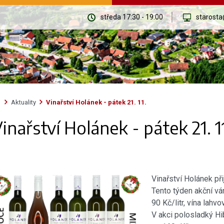
středa 17:30 - 19:00
starosta
Aktuality
Vinařství Holánek - pátek 21. 11.
inařství Holánek - pátek 21. 1
Vinařství Holánek při
Tento týden akční vá
90 Kč/litr, vína lah
V akci polosladký Hi