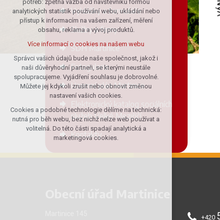
potřeb: zpětná vazba od návštěvníků formou
Vyhlášky a formuláře
analytických statistik používání webu, ukládání nebo
udržení kontextu stránek (session):
přístup k informacím na vašem zařízení, měření
případná přihlášení, volby jazyka, apod.
Služby a firmy
obsahu, reklama a vývoj produktů.
Volitelná cookies
Více informací o cookies na našem webu
SDH Martinice
analytická pro anonymizované
vyhodnocení návštěvnosti
Správci vašich údajů bude naše společnost, jakož i
Fotogalerie
naši důvěryhodní partneři, se kterými neustále
marketingová cookies (Google)
spolupracujeme. Vyjádření souhlasu je dobrovolné.
Více informací o cookies na našem webu
Územní plán Martinice
Můžete jej kdykoli zrušit nebo obnovit změnou
nastavení vašich cookies.
Elektronický katalog sociálních
Cookies a podobné technologie dělíme na technická:
Přijmout všechny cookies
služeb Velké Meziříčí
nutná pro běh webu, bez nichž nelze web používat a
volitelná. Do této části spadají analytická a
Kontakty
Odmítnout vše
marketingová cookies.
Obecní úřad Martinice
Martinice 145
+420