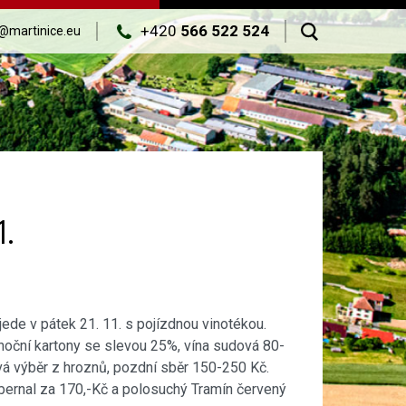
+420
566 522 524
@martinice.eu
1.
jede v pátek 21. 11. s pojízdnou vinotékou.
noční kartony se slevou 25%, vína sudová 80-
vová výběr z hroznů, pozdní sběr 150-250 Kč.
bernal za 170,-Kč a polosuchý Tramín červený