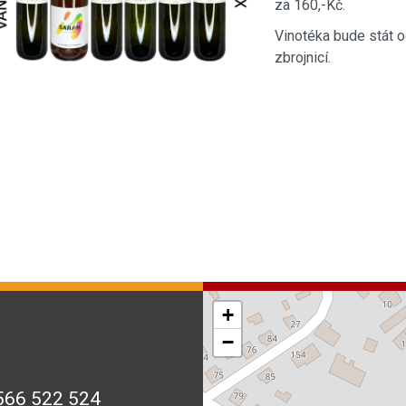
za 160,-Kč.
Vinotéka bude stát 
zbrojnicí.
+
−
566 522 524