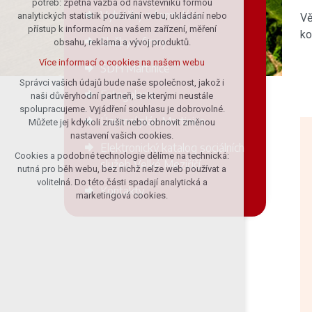
potřeb: zpětná vazba od návštěvníků formou
Vyhlášky a formuláře
analytických statistik používání webu, ukládání nebo
Vě
udržení kontextu stránek (session):
přístup k informacím na vašem zařízení, měření
případná přihlášení, volby jazyka, apod.
ko
Služby a firmy
obsahu, reklama a vývoj produktů.
Volitelná cookies
Více informací o cookies na našem webu
SDH Martinice
analytická pro anonymizované
vyhodnocení návštěvnosti
Správci vašich údajů bude naše společnost, jakož i
Fotogalerie
naši důvěryhodní partneři, se kterými neustále
marketingová cookies (Google)
spolupracujeme. Vyjádření souhlasu je dobrovolné.
Více informací o cookies na našem webu
Územní plán Martinice
Můžete jej kdykoli zrušit nebo obnovit změnou
nastavení vašich cookies.
Elektronický katalog sociálních
Cookies a podobné technologie dělíme na technická:
Přijmout všechny cookies
služeb Velké Meziříčí
nutná pro běh webu, bez nichž nelze web používat a
volitelná. Do této části spadají analytická a
Kontakty
Odmítnout vše
marketingová cookies.