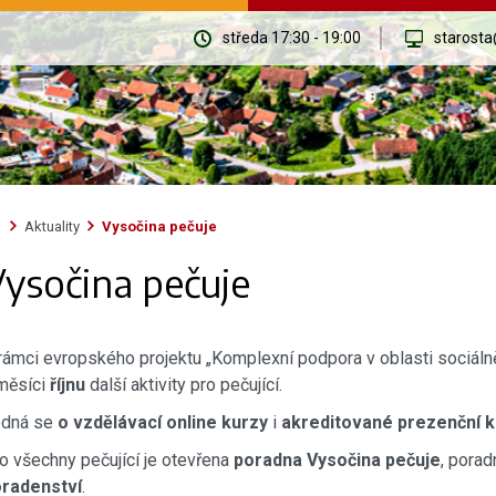
středa 17:30 - 19:00
starosta
Aktuality
Vysočina pečuje
ysočina pečuje
rámci evropského projektu „Komplexní podpora v oblasti sociálně
měsíci
říjnu
další aktivity pro pečující.
edná se
o vzdělávací online kurzy
i
akreditované prezenční k
o všechny pečující je otevřena
poradna Vysočina pečuje
, pora
radenství
.