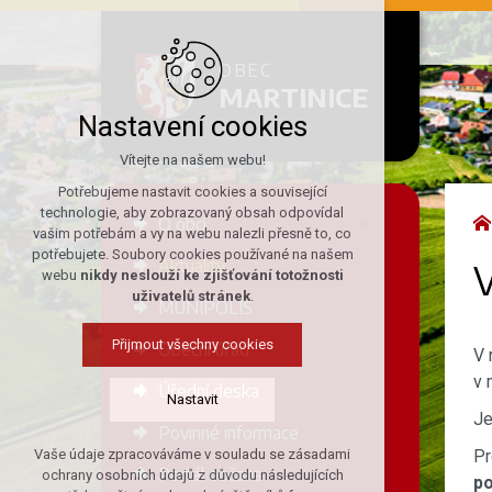
OBEC
MARTINICE
Nastavení cookies
Vítejte na našem webu!
Potřebujeme nastavit cookies a související
technologie, aby zobrazovaný obsah odpovídal
O obci
vašim potřebám a vy na webu nalezli přesně to, co
potřebujete. Soubory cookies používané na našem
Aktuality
V
webu
nikdy neslouží ke zjišťování totožnosti
uživatelů stránek
.
MUNIPOLIS
Přijmout všechny cookies
Obecní úřad
V 
v 
Úřední deska
Nastavit
J
Povinné informace
Pr
Vaše údaje zpracováváme v souladu se zásadami
Technická cookies
Portál občana
ochrany osobních údajů z důvodu následujících
po
nutná pro provozování webu