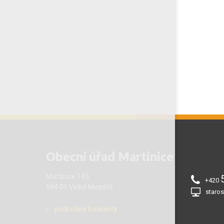
Obecní úřad Martinice
Martinice 145
+420
594 01 Velké Meziříčí
staros
podrobné kontakty