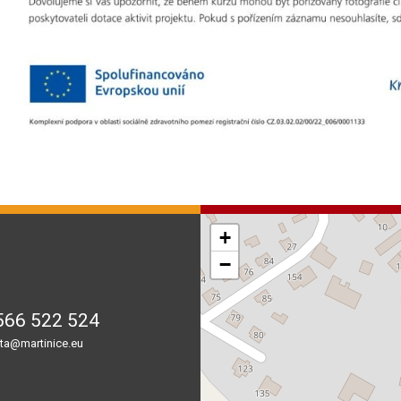
+
−
566 522 524
ta@martinice.eu