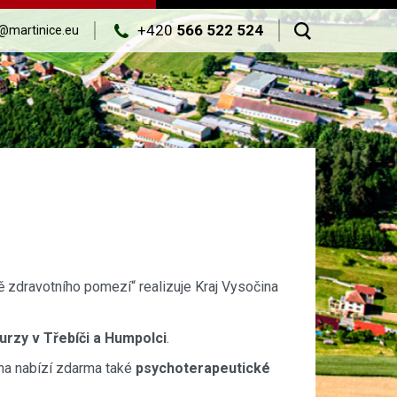
+420
566 522 524
@martinice.eu
 zdravotního pomezí“ realizuje Kraj Vysočina
urzy v Třebíči a Humpolci
.
dna nabízí zdarma také
psychoterapeutické