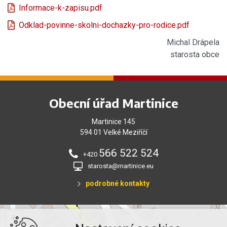
Informace-k-zapisu.pdf
Odklad-povinne-skolni-dochazky-pro-rodice.pdf
Michal Drápela
starosta obce
Obecní úřad Martinice
Martinice 145
594 01 Velké Meziříčí
566 522 524
+420
starosta@martinice.eu
podrobné kontakty
+