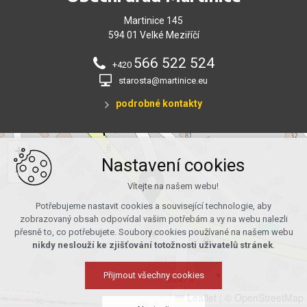
Martinice 145
594 01 Velké Meziříčí
566 522 524
+420
starosta@martinice.eu
podrobné kontakty
+
Nastavení cookies
−
Vítejte na našem webu!
Potřebujeme nastavit cookies a související technologie, aby
zobrazovaný obsah odpovídal vašim potřebám a vy na webu nalezli
přesně to, co potřebujete. Soubory cookies používané na našem webu
nikdy neslouží ke zjišťování totožnosti uživatelů stránek
.
Přijmout všechny cookies
Leaflet
|
© OpenStreetMap