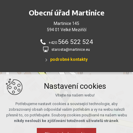
Obecní úřad Martinice
Martinice 145
594 01 Velké Meziříčí
566 522 524
+420
starosta@martinice.eu
podrobné kontakty
+
Nastavení cookies
−
Vítejte na našem webu!
Potřebujeme nastavit cookies a související technologie, aby
zobrazovaný obsah odpovídal vašim potřebám a vy na webu nalezli
přesně to, co potřebujete. Soubory cookies používané na našem webu
nikdy neslouží ke zjišťování totožnosti uživatelů stránek
.