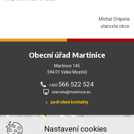
Michal Drápela
starosta obce
Obecní úřad Martinice
Martinice 145
594 01 Velké Meziříčí
566 522 524
+420
starosta@martinice.eu
podrobné kontakty
+
Nastavení cookies
−