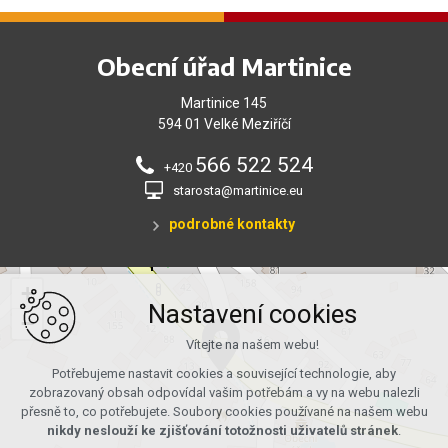
Obecní úřad Martinice
Martinice 145
594 01 Velké Meziříčí
566 522 524
+420
starosta@martinice.eu
podrobné kontakty
+
Nastavení cookies
−
Vítejte na našem webu!
Potřebujeme nastavit cookies a související technologie, aby
zobrazovaný obsah odpovídal vašim potřebám a vy na webu nalezli
přesně to, co potřebujete. Soubory cookies používané na našem webu
nikdy neslouží ke zjišťování totožnosti uživatelů stránek
.