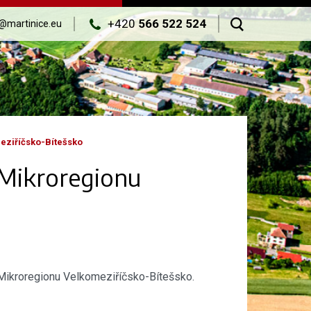
+420
566 522 524
@martinice.eu
eziříčsko-Bítešsko
Mikroregionu
Mikroregionu Velkomeziříčsko-Bítešsko.