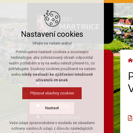
OBEC
MARTINICE
Nastavení cookies
Vítejte na našem webu!
Potřebujeme nastavit cookies a související
technologie, aby zobrazovaný obsah odpovídal
O obci
vašim potřebám a vy na webu nalezli přesně to, co
potřebujete. Soubory cookies používané na našem
Aktuality
webu
nikdy neslouží ke zjišťování totožnosti
uživatelů stránek
.
MUNIPOLIS
V
Přijmout všechny cookies
Obecní úřad
Úřední deska
Nastavit
Povinné informace
Vaše údaje zpracováváme v souladu se zásadami
Technická cookies
Portál občana
ochrany osobních údajů z důvodu následujících
nutná pro provozování webu