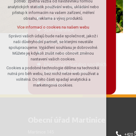
potřeb: zpětná vazba od návštěvníků formou
Vyhlášky a formuláře
analytických statistik používání webu, ukládání nebo
udržení kontextu stránek (session):
přístup k informacím na vašem zařízení, měření
případná přihlášení, volby jazyka, apod.
Služby a firmy
obsahu, reklama a vývoj produktů.
Volitelná cookies
Více informací o cookies na našem webu
SDH Martinice
analytická pro anonymizované
vyhodnocení návštěvnosti
Správci vašich údajů bude naše společnost, jakož i
Fotogalerie
naši důvěryhodní partneři, se kterými neustále
marketingová cookies (Google)
spolupracujeme. Vyjádření souhlasu je dobrovolné.
Více informací o cookies na našem webu
Územní plán Martinice
Můžete jej kdykoli zrušit nebo obnovit změnou
nastavení vašich cookies.
Elektronický katalog sociálních
Cookies a podobné technologie dělíme na technická:
Přijmout všechny cookies
služeb Velké Meziříčí
nutná pro běh webu, bez nichž nelze web používat a
volitelná. Do této části spadají analytická a
Kontakty
Odmítnout vše
marketingová cookies.
Obecní úřad Martinice
Martinice 145
+420