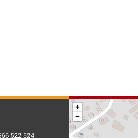
+
−
566 522 524