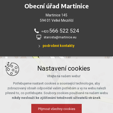
Obecní úřad Martinice
Martinice 145
594 01 Velké Meziříčí
566 522 524
+420
starosta@martinice.eu
podrobné kontakty
+
Nastavení cookies
−
Vítejte na našem webu!
Potřebujeme nastavit cookies a související technologie, aby
zobrazovaný obsah odpovídal vašim potřebám a vy na webu nalezli
přesně to, co potřebujete. Soubory cookies používané na našem webu
nikdy neslouží ke zjišťování totožnosti uživatelů stránek
.
Přijmout všechny cookies