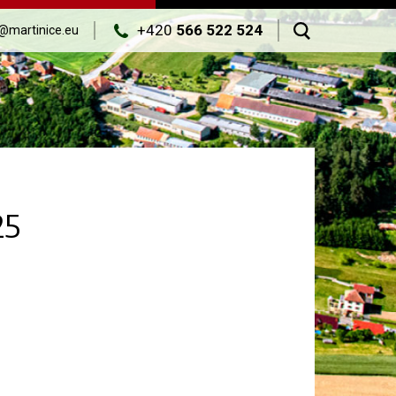
+420
566 522 524
@martinice.eu
25