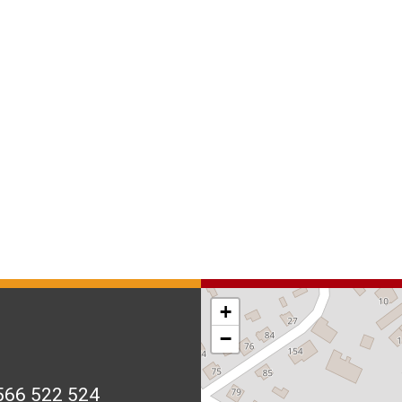
+
−
566 522 524