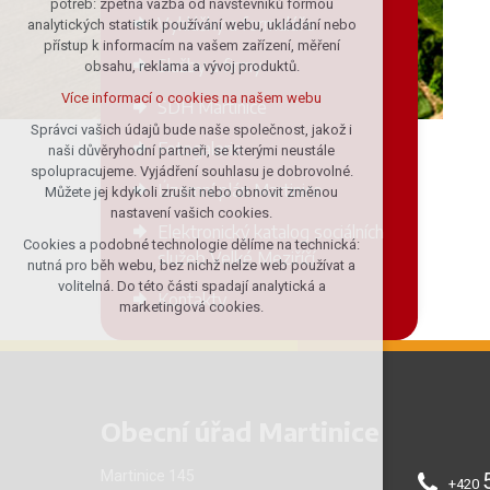
potřeb: zpětná vazba od návštěvníků formou
Vyhlášky a formuláře
analytických statistik používání webu, ukládání nebo
udržení kontextu stránek (session):
přístup k informacím na vašem zařízení, měření
případná přihlášení, volby jazyka, apod.
Služby a firmy
obsahu, reklama a vývoj produktů.
Volitelná cookies
Více informací o cookies na našem webu
SDH Martinice
analytická pro anonymizované
vyhodnocení návštěvnosti
Správci vašich údajů bude naše společnost, jakož i
Fotogalerie
naši důvěryhodní partneři, se kterými neustále
marketingová cookies (Google)
spolupracujeme. Vyjádření souhlasu je dobrovolné.
Více informací o cookies na našem webu
Územní plán Martinice
Můžete jej kdykoli zrušit nebo obnovit změnou
nastavení vašich cookies.
Elektronický katalog sociálních
Cookies a podobné technologie dělíme na technická:
Přijmout všechny cookies
služeb Velké Meziříčí
nutná pro běh webu, bez nichž nelze web používat a
volitelná. Do této části spadají analytická a
Kontakty
Odmítnout vše
marketingová cookies.
Obecní úřad Martinice
Martinice 145
+420