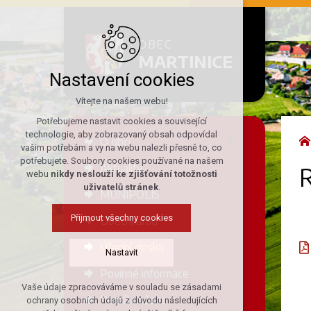
OBEC
MARTINICE
Nastavení cookies
Vítejte na našem webu!
Potřebujeme nastavit cookies a související
technologie, aby zobrazovaný obsah odpovídal
O obci
vašim potřebám a vy na webu nalezli přesně to, co
potřebujete. Soubory cookies používané na našem
Aktuality
R
webu
nikdy neslouží ke zjišťování totožnosti
uživatelů stránek
.
MUNIPOLIS
Přijmout všechny cookies
Obecní úřad
Úřední deska
Nastavit
Povinné informace
Vaše údaje zpracováváme v souladu se zásadami
Technická cookies
Portál občana
ochrany osobních údajů z důvodu následujících
nutná pro provozování webu