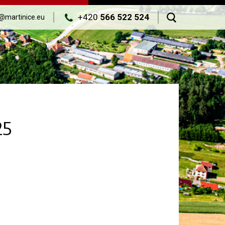
+420
566 522 524
@martinice.eu
25