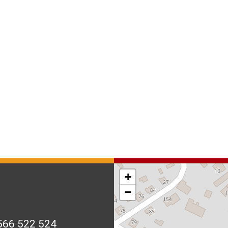
+
−
566 522 524