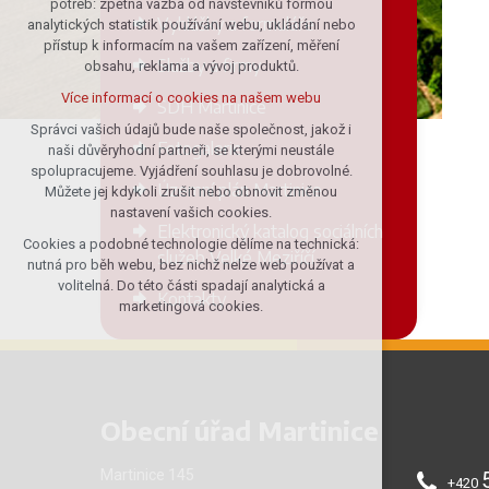
potřeb: zpětná vazba od návštěvníků formou
Vyhlášky a formuláře
analytických statistik používání webu, ukládání nebo
udržení kontextu stránek (session):
přístup k informacím na vašem zařízení, měření
případná přihlášení, volby jazyka, apod.
Služby a firmy
obsahu, reklama a vývoj produktů.
Volitelná cookies
Více informací o cookies na našem webu
SDH Martinice
analytická pro anonymizované
vyhodnocení návštěvnosti
Správci vašich údajů bude naše společnost, jakož i
Fotogalerie
naši důvěryhodní partneři, se kterými neustále
marketingová cookies (Google)
spolupracujeme. Vyjádření souhlasu je dobrovolné.
Více informací o cookies na našem webu
Územní plán Martinice
Můžete jej kdykoli zrušit nebo obnovit změnou
nastavení vašich cookies.
Elektronický katalog sociálních
Cookies a podobné technologie dělíme na technická:
Přijmout všechny cookies
služeb Velké Meziříčí
nutná pro běh webu, bez nichž nelze web používat a
volitelná. Do této části spadají analytická a
Kontakty
Odmítnout vše
marketingová cookies.
Obecní úřad Martinice
Martinice 145
+420