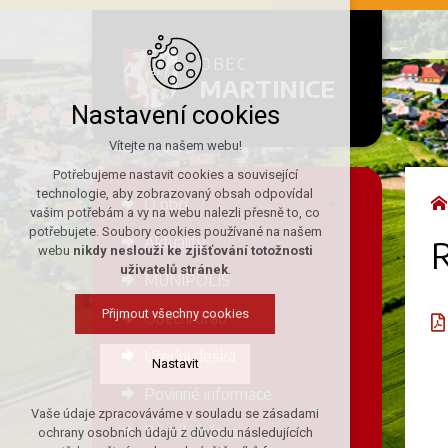
OBEC
MARTINICE
Nastavení cookies
Vítejte na našem webu!
Potřebujeme nastavit cookies a související
technologie, aby zobrazovaný obsah odpovídal
O obci
vašim potřebám a vy na webu nalezli přesně to, co
potřebujete. Soubory cookies používané na našem
Aktuality
R
webu
nikdy neslouží ke zjišťování totožnosti
uživatelů stránek
.
MUNIPOLIS
Přijmout všechny cookies
Obecní úřad
Úřední deska
Nastavit
Povinné informace
Vaše údaje zpracováváme v souladu se zásadami
Technická cookies
Portál občana
ochrany osobních údajů z důvodu následujících
nutná pro provozování webu