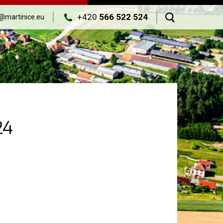
+420
566 522 524
@martinice.eu
24