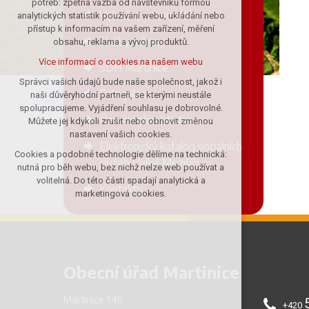
potřeb: zpětná vazba od návštěvníků formou
Vyhlášky a formuláře
analytických statistik používání webu, ukládání nebo
udržení kontextu stránek (session):
přístup k informacím na vašem zařízení, měření
případná přihlášení, volby jazyka, apod.
Služby a firmy
obsahu, reklama a vývoj produktů.
Volitelná cookies
Více informací o cookies na našem webu
SDH Martinice
analytická pro anonymizované
vyhodnocení návštěvnosti
Správci vašich údajů bude naše společnost, jakož i
Fotogalerie
naši důvěryhodní partneři, se kterými neustále
marketingová cookies (Google)
spolupracujeme. Vyjádření souhlasu je dobrovolné.
Více informací o cookies na našem webu
Územní plán Martinice
Můžete jej kdykoli zrušit nebo obnovit změnou
nastavení vašich cookies.
Elektronický katalog sociálních
Cookies a podobné technologie dělíme na technická:
Přijmout všechny cookies
služeb Velké Meziříčí
nutná pro běh webu, bez nichž nelze web používat a
volitelná. Do této části spadají analytická a
Kontakty
Odmítnout vše
marketingová cookies.
Obecní úřad Martinice
Martinice 145
+420