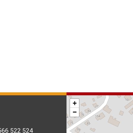
+
−
566 522 524