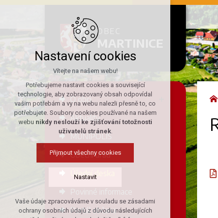
OBEC
MARTINICE
Nastavení cookies
Vítejte na našem webu!
Potřebujeme nastavit cookies a související
technologie, aby zobrazovaný obsah odpovídal
O obci
vašim potřebám a vy na webu nalezli přesně to, co
potřebujete. Soubory cookies používané na našem
Aktuality
R
webu
nikdy neslouží ke zjišťování totožnosti
uživatelů stránek
.
MUNIPOLIS
Přijmout všechny cookies
Obecní úřad
Úřední deska
Nastavit
Povinné informace
Vaše údaje zpracováváme v souladu se zásadami
Technická cookies
Portál občana
ochrany osobních údajů z důvodu následujících
nutná pro provozování webu