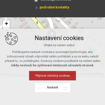
podrobné kontakty
+
−
Nastavení cookies
Vítejte na našem webu!
Potřebujeme nastavit cookies a související technologie, aby
zobrazovaný obsah odpovídal vašim potřebám a vy na webu nalezli
přesně to, co potřebujete. Soubory cookies používané na našem webu
nikdy neslouží ke zjišťování totožnosti uživatelů stránek
.
Leaflet
|
© OpenStreetMap
Přijmout všechny cookies
© 2026 Obec Martinice
Nastavit
VYTVOŘIL XART.CZ
Technická cookies