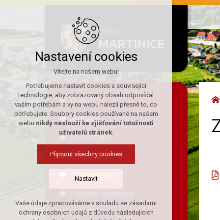
OBEC
MARTINICE
Nastavení cookies
Vítejte na našem webu!
Potřebujeme nastavit cookies a související
technologie, aby zobrazovaný obsah odpovídal
O obci
vašim potřebám a vy na webu nalezli přesně to, co
potřebujete. Soubory cookies používané na našem
Aktuality
webu
nikdy neslouží ke zjišťování totožnosti
uživatelů stránek
.
MUNIPOLIS
Přijmout všechny cookies
Obecní úřad
Úřední deska
Nastavit
Povinné informace
Vaše údaje zpracováváme v souladu se zásadami
Technická cookies
Portál občana
ochrany osobních údajů z důvodu následujících
nutná pro provozování webu