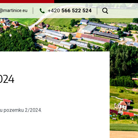
+420
566 522 524
@martinice.eu
024
mu pozemku 2/2024.