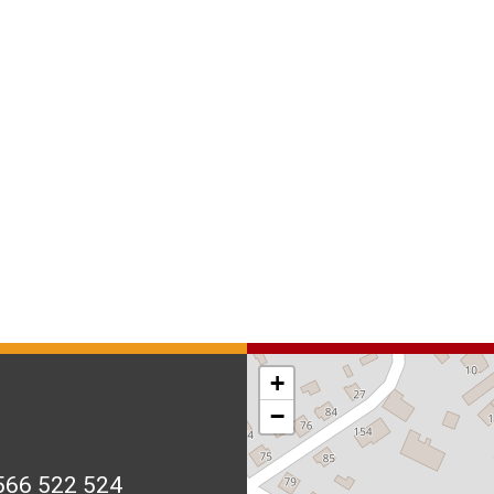
+
−
566 522 524