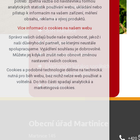
potřeb: zpětná vazba od návštěvníků formou
Vyhlášky a formuláře
analytických statistik používání webu, ukládání nebo
udržení kontextu stránek (session):
přístup k informacím na vašem zařízení, měření
případná přihlášení, volby jazyka, apod.
Služby a firmy
obsahu, reklama a vývoj produktů.
Volitelná cookies
Více informací o cookies na našem webu
SDH Martinice
analytická pro anonymizované
vyhodnocení návštěvnosti
Správci vašich údajů bude naše společnost, jakož i
Fotogalerie
naši důvěryhodní partneři, se kterými neustále
marketingová cookies (Google)
spolupracujeme. Vyjádření souhlasu je dobrovolné.
Více informací o cookies na našem webu
Územní plán Martinice
Můžete jej kdykoli zrušit nebo obnovit změnou
nastavení vašich cookies.
Elektronický katalog sociálních
Cookies a podobné technologie dělíme na technická:
Přijmout všechny cookies
služeb Velké Meziříčí
nutná pro běh webu, bez nichž nelze web používat a
volitelná. Do této části spadají analytická a
Kontakty
Odmítnout vše
marketingová cookies.
Obecní úřad Martinice
Martinice 145
+420