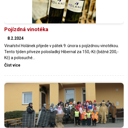
Pojízdná vinotéka
8.2.2024
Vinařství Holánek přijede v pátek 9. února s pojízdnou vinotékou.
Tento týden přiveze polosladký Hibernal za 150,-Kč (běžně 200,-
Kč) a polosuché…
Číst více