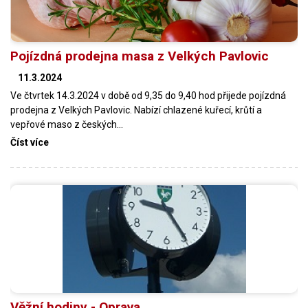
Pojízdná prodejna masa z Velkých Pavlovic
11.3.2024
Ve čtvrtek 14.3.2024 v době od 9,35 do 9,40 hod přijede pojízdná
prodejna z Velkých Pavlovic. Nabízí chlazené kuřecí, krůtí a
vepřové maso z českých…
Číst více
Věžní hodiny - Oprava