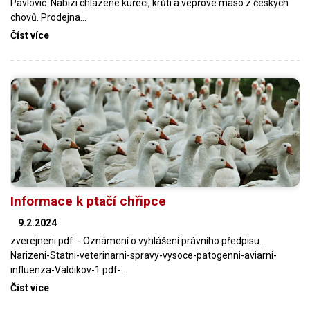
Pavlovic. Nabízí chlazené kuřecí, krůtí a vepřové maso z českých
chovů. Prodejna…
Číst více
Informace k ptačí chřipce
9.2.2024
zverejneni.pdf - Oznámení o vyhlášení právního předpisu.
Narizeni-Statni-veterinarni-spravy-vysoce-patogenni-aviarni-
influenza-Valdikov-1.pdf-…
Číst více