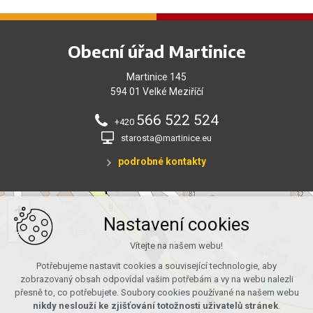
Obecní úřad Martinice
Martinice 145
594 01 Velké Meziříčí
566 522 524
+420
starosta@martinice.eu
podrobné kontakty
+
Nastavení cookies
−
Vítejte na našem webu!
Potřebujeme nastavit cookies a související technologie, aby
zobrazovaný obsah odpovídal vašim potřebám a vy na webu nalezli
přesně to, co potřebujete. Soubory cookies používané na našem webu
nikdy neslouží ke zjišťování totožnosti uživatelů stránek
.