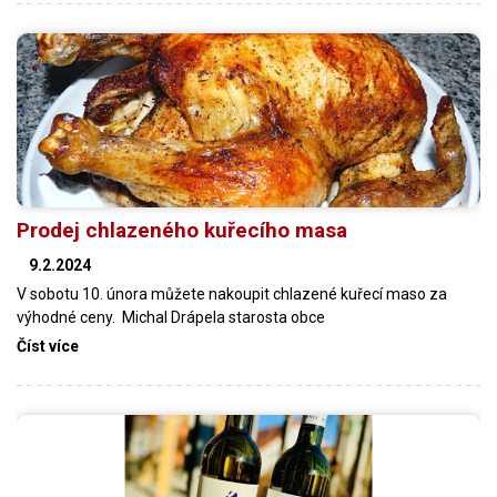
Prodej chlazeného kuřecího masa
9.2.2024
V sobotu 10. února můžete nakoupit chlazené kuřecí maso za
výhodné ceny. Michal Drápela starosta obce
Číst více