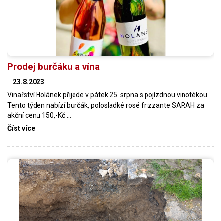
Prodej burčáku a vína
23.8.2023
Vinařství Holánek přijede v pátek 25. srpna s pojízdnou vinotékou.
Tento týden nabízí burčák, polosladké rosé frizzante SARAH za
akční cenu 150,-Kč …
Číst více