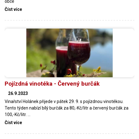
obce
Číst více
Pojízdná vinotéka - Červený burčák
26.9.2023
Vinařství Holánek přijede v pátek 29. 9. s pojízdnou vinotékou.
Tento týden nabízí bílý burčák za 80,-Kč/litr a červený burčák za
100,-Kč/litr. …
Číst více