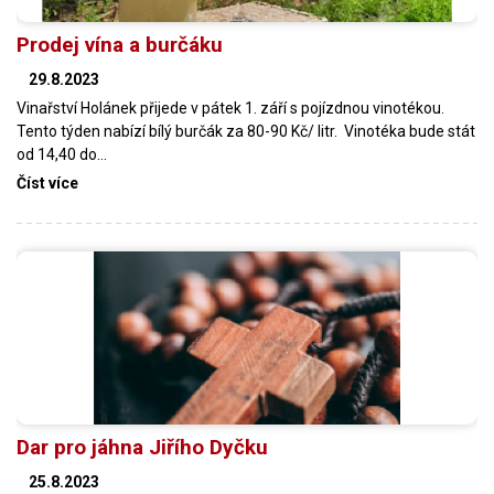
Prodej vína a burčáku
29.8.2023
Vinařství Holánek přijede v pátek 1. září s pojízdnou vinotékou.
Tento týden nabízí bílý burčák za 80-90 Kč/ litr. Vinotéka bude stát
od 14,40 do…
Číst více
Dar pro jáhna Jiřího Dyčku
25.8.2023