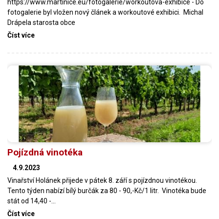
https://www.martinice.eu/fotogalerie/workoutova-exhibice - Do
fotogalerie byl vložen nový článek a workoutové exhibici. Michal
Drápela starosta obce
Číst více
Pojízdná vinotéka
4.9.2023
Vinařství Holánek přijede v pátek 8. září s pojízdnou vinotékou.
Tento týden nabízí bílý burčák za 80 - 90,-Kč/1 litr. Vinotéka bude
stát od 14,40 -…
Číst více