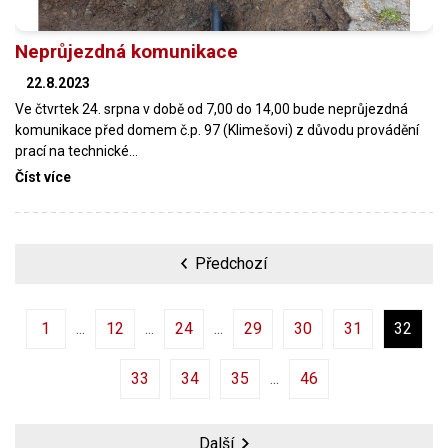
Neprůjezdná komunikace
22.8.2023
Ve čtvrtek 24. srpna v době od 7,00 do 14,00 bude neprůjezdná
komunikace před domem č.p. 97 (Klimešovi) z důvodu provádění
prací na technické…
Číst více
Předchozí
1
12
24
29
30
31
32
33
34
35
46
Další