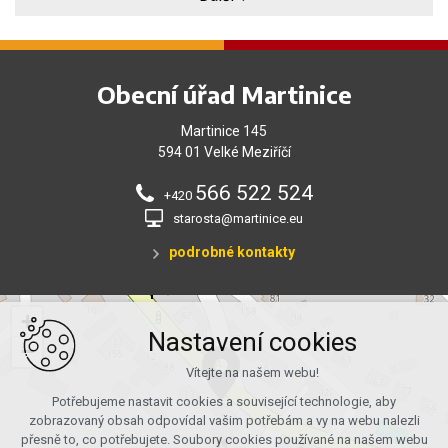
Obecní úřad Martinice
Martinice 145
594 01 Velké Meziříčí
566 522 524
+420
starosta@martinice.eu
podrobné kontakty
+
Nastavení cookies
−
Vítejte na našem webu!
Potřebujeme nastavit cookies a související technologie, aby
zobrazovaný obsah odpovídal vašim potřebám a vy na webu nalezli
přesně to, co potřebujete. Soubory cookies používané na našem webu