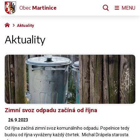
Obec
Martinice
MENU
Aktuality
Aktuality
Zimní svoz odpadu začíná od října
26.9.2023
Od října začíná zimní svoz komunálního odpadu. Popelnice tedy
budou od října vyváženy každý čtvrtek. Michal Drápela starosta