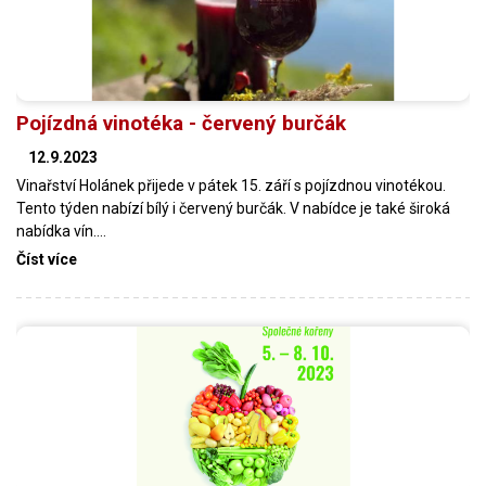
Pojízdná vinotéka - červený burčák
12.9.2023
Vinařství Holánek přijede v pátek 15. září s pojízdnou vinotékou.
Tento týden nabízí bílý i červený burčák. V nabídce je také široká
nabídka vín.…
Číst více